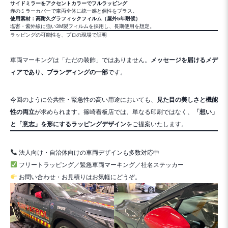
サイドミラーをアクセントカラーでフルラッピング
赤のミラーカバーで車両全体に統一感と個性をプラス。
使用素材：高耐久グラフィックフィルム（屋外5年耐候）
塩害・紫外線に強い3M製フィルムを採用し、長期使用を想定。
ラッピングの可能性を、プロの現場で証明
車両マーキングは「ただの装飾」ではありません。
メッセージを届けるメデ
ィアであり、ブランディングの一部
です。
今回のように公共性・緊急性の高い用途においても、
見た目の美しさと機能
性の両立
が求められます。篠崎看板店では、単なる印刷ではなく、
「想い」
と「意志」を形にするラッピングデザイン
をご提案いたします。
法人向け・自治体向けの車両デザインも多数対応中
フリートラッピング／緊急車両マーキング／社名ステッカー
お問い合わせ・お見積りはお気軽にどうぞ。