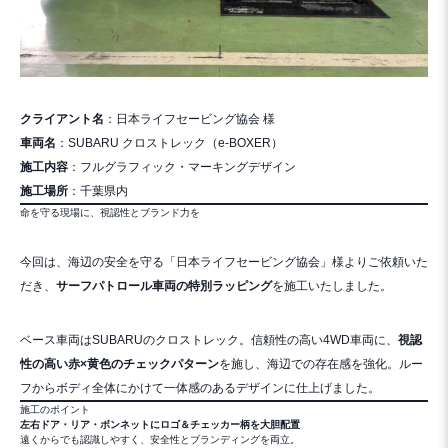
クライアント名
：日本ライフセービング協会 様
車両名
：SUBARU クロストレック（e-BOXER）
施工内容
：フルグラフィック・マーキングデザイン
施工場所
：千葉県内
命を守る現場に、視認性とブランド力を
今回は、海辺の安全を守る「日本ライフセービング協会」様よりご依頼いた
だき、
サーフパトロール車両の特別ラッピング
を施工いたしました。
ベース車両はSUBARUのクロストレック。信頼性の高い4WD車両に、
視認
性の高い赤×黄色のチェックパターン
を施し、海辺での存在感を強化。ルー
フからボディ全体にかけて一体感のあるデザインに仕上げました。
施工のポイント
左右ドア・リア・ボンネットにロゴ＆チェッカー柄を大胆配置
遠くからでも認識しやすく、安全性とブランディングを両立。