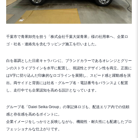
千葉市で青果卸売を担う「株式会社千葉大栄青果」様の社用車へ、企業ロ
ゴ・社名・連絡先を含むラッピング施工を行いました。
白を基調とした日産キャラバンに、ブランドカラーであるオレンジとグリー
ンのストライプラインを水平に配置し、視認性とデザイン性を両立。正面に
はV字に切り込んだ印象的なロゴラインを展開し、スピード感と躍動感を演
出。両サイドと背面には社名・グループ名・電話番号をバランスよく配置
し、走行中でも企業認知を高める設計となっています。
グループ名「Daiei Seika Group」の筆記体ロゴも、配送エリア内での信頼
感と存在感を高めるポイントに。
企業イメージをしっかりと反映しながら、機能性・耐久性にも配慮したプロ
フェッショナルな仕上がりです。