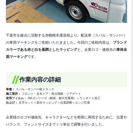
千葉市を拠点に活動する赤帽根本運送様より、配送車（スバル・サンバー）
の車両マーキングをご依頼いただきました。今回のご依頼内容は、
ブランド
カラーである赤と白を基調としたラッピング
と、企業ロゴ・連絡先の
車体全
面マーキング
です。
作業内容の詳細
車種：
スバル・サンバー軽トラック
施工箇所：
フロント・左右ドア・荷台側面・リアゲート
使用フィルム：
3M IJシリーズ（耐候・耐久性重視）＋ラミネート加工
仕上げ：
文字カット＋部分ラッピング＋位置調整＋エッジ圧着
企業様のロゴや連絡先、キャラクターなどを精密に再現するために、位置や
バランス、フォントサイズまでミリ単位で調整を行いました。