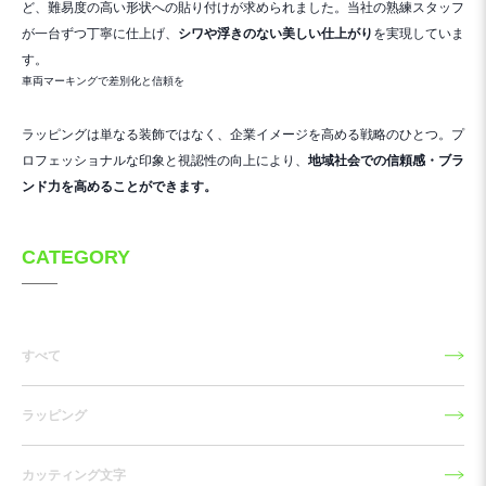
ど、難易度の高い形状への貼り付けが求められました。当社の熟練スタッフ
が一台ずつ丁寧に仕上げ、
シワや浮きのない美しい仕上がり
を実現していま
す。
車両マーキングで差別化と信頼を
ラッピングは単なる装飾ではなく、企業イメージを高める戦略のひとつ。プ
ロフェッショナルな印象と視認性の向上により、
地域社会での信頼感・ブラ
ンド力を高めることができます。
CATEGORY
すべて
ラッピング
カッティング文字