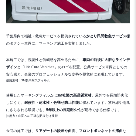
千葉県内で福祉・救急サービスを提供されている
かとり民間救急サービス様
のタクシー車両に、マーキング施工を実施しました。
本施工では、視認性と信頼感を高めるために、
車両の前後に大胆なラインデ
ザイン
と「Life Care Vehicles」のロゴを配置。公共サービス車両としての
安心感と、企業のプロフェッショナルな姿勢を視覚的に表現しています。
使用素材：3M製高耐久フィルム
使用したマーキングフィルムは
3M社製の高品質素材
。屋外でも長期間劣化
しにくく、
耐候性・耐水性・色褪せ防止性能
に優れています。紫外線や雨風
にさらされる環境でも、
5年以上の長期耐久性
が期待できる仕様です。
技術力：曲面への正確な貼り付け技術
今回の施工では、
リアゲートの段差や曲面、フロントボンネットの湾曲
な