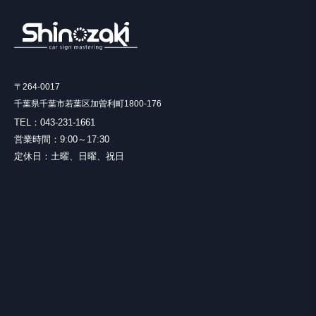
当社が業務を委託する業者に対して開示する場合法令に基づき開示する
ことが必要である場合
個人情報の安全対策
当社は、個人情報の正確性及び安全性確保のために、セキュリティに万
〒264-0017
全の対策を講じています。
千葉県千葉市若葉区加曽利町1800-176
TEL：043-231-1661
ご本人の照会
営業時間：9:00～17:30
お客さまがご本人の個人情報の照会・修正・削除などをご希望される場
定休日：土曜、日曜、祝日
合には、ご本人であることを確認の上、対応させていただきます。
法令、規範の遵守と見直し
当社は、保有する個人情報に関して適用される日本の法令、その他規範
を遵守するとともに、本ポリシーの内容を適宜見直し、その改善に努め
ます。
お問い合せ
当社の個人情報の取扱に関するお問い合せは下記までご連絡ください。