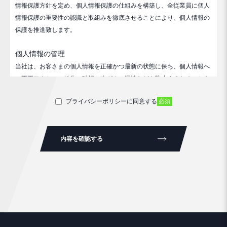
情報保護方針を定め、個人情報保護の仕組みを構築し、全従業員に個人
情報保護の重要性の認識と取組みを徹底させることにより、個人情報の
保護を推進致します。
個人情報の管理
当社は、お客さまの個人情報を正確かつ最新の状態に保ち、個人情報へ
の不正アクセス・紛失・破損・改ざん・漏洩などを防止するため、セキ
ュリティシステムの維持・管理体制の整備・社員教育の徹底等の必要な
プライバシーポリシーに同意する
必須
措置を講じ、安全対策を実施し個人情報の厳重な管理を行ないます。
個人情報の利用目的
内容を確認する
お客さまからお預かりした個人情報は、当社からのご連絡や業務のご案
内やご質問に対する回答として、電子メールや資料のご送付に利用いた
します。
個人情報の第三者への開示・提供の禁止
当社は、お客さまよりお預かりした個人情報を適切に管理し、次のいず
れかに該当する場合を除き、個人情報を第三者に開示いたしません。お
客さまの同意がある場合お客さまが希望されるサービスを行なうために