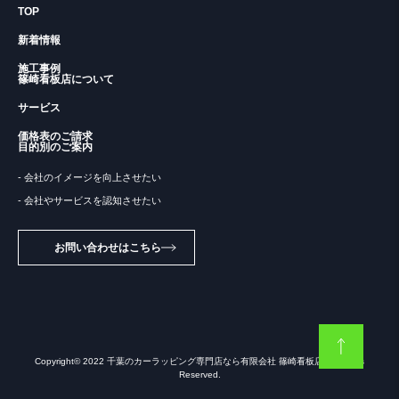
TOP
有限会社 篠崎看板店
新着情報
〒264-0017 千葉県千葉市若葉区加曽利町1800-176
施工事例
篠崎看板店について
サービス
TEL: 043-231-1661 FAX: 043-231-9039
価格表のご請求
目的別のご案内
- 会社のイメージを向上させたい
- 会社やサービスを認知させたい
お問い合わせはこちら
Copyright© 2022
千葉のカーラッピング専門店なら有限会社 篠崎看板店
All Rights
Reserved.